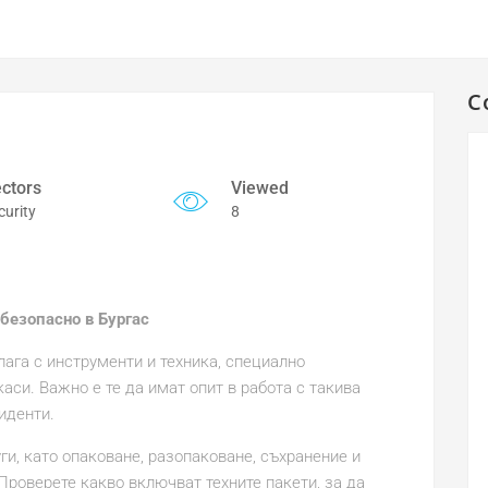
C
ctors
Viewed
curity
8
безопасно в Бургас
ага с инструменти и техника, специално
аси. Важно е те да имат опит в работа с такива
иденти.
и, като опаковане, разопаковане, съхранение и
Проверете какво включват техните пакети, за да