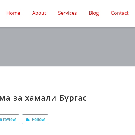
Home
About
Services
Blog
Contact
ма за хамали Бургас
a review
Follow