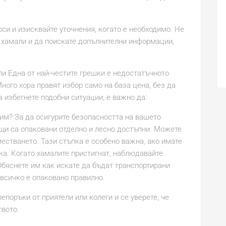
си и изисквайте уточнения, когато е необходимо. Не
 хамали и да поискате допълнителни информации,
и Една от най-честите грешки е недостатъчното
ного хора правят избор само на база цена, без да
 избегнете подобни ситуации, е важно да:
рим? За да осигурите безопасността на вашето
ещи са опаковани отделно и лесно достъпни. Можете
естването. Тази стъпка е особено важна, ако имате
ка. Когато хамалите пристигнат, наблюдавайте
бяснете им как искате да бъдат транспортирани
 всичко е опаковано правилно.
епоръки от приятели или колеги и се уверете, че
вото.