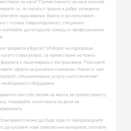
еместване на каси? Преместването на каси изисква
верете се, че касата е празна и добре затворена.
избегнете наранявания. Важно е да използвате
чки с голяма товароподемност, специално
се колебайте да потърсите помощ от професионални
и.
жки предмети в Бургас? Изборът на подходящи
 когато става въпрос за преместване на тежки
е фирмата е лицензирана и застрахована. Поискайте
новите оферти на различни компании. Някои от най-
едлагат специализирани услуги, които включват
а необходимото оборудване.
равител или собственик на имота за преместването,
ка, планирайте логистиката на деня на
абавянията.
Опаковането може да бъде един от най-разходните
о да купувате нови опаковъчни материали, опитайте