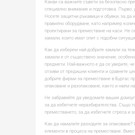
Какви са важните съвети за безопасно пр
специално внимание и подготовка. Първо, у
Носете защитни ръкавици и обувки, за да 
правилно оборудване, като например коли
проектирани за преместване на каси. Не 
хамали, които имат опит с подобни ситуаци
Как да изберем най-добрите хамали за те
хамали е от съществено значение, особено
предмети. Най-важното е да се уверите, ч
отзиви от предишни клиенти и сравнете це
добрите фирми за преместване в Бургас пр
опаковане и разопаковане, както и наем н
Не забравяйте да уведомите вашия домоуп
за да избегнете неразбирателства. Също та
преместването, за да избегнете стреса и з
Как да намалите разходите за опаковане? 
елементи в процеса на преместване. Вмест