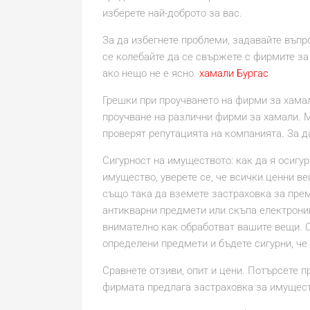
изберете най-доброто за вас.
За да избегнете проблеми, задавайте въпро
се колебайте да се свържете с фирмите за
ако нещо не е ясно.
хамали Бургас
Грешки при проучването на фирми за хамал
проучване на различни фирми за хамали. М
проверят репутацията на компанията. За да
Сигурност на имуществото: как да я осигу
имущество, уверете се, че всички ценни в
също така да вземете застраховка за прем
антикварни предмети или скъпа електрони
внимателно как обработват вашите вещи. О
определени предмети и бъдете сигурни, че
Сравнете отзиви, опит и цени. Потърсете пр
фирмата предлага застраховка за имущест