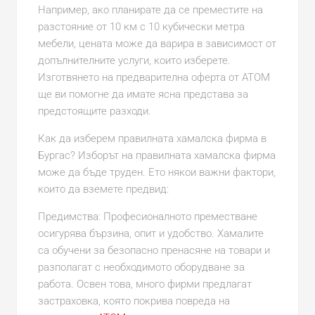
Например, ако планирате да се преместите на
разстояние от 10 км с 10 кубически метра
мебели, цената може да варира в зависимост от
допълнителните услуги, които изберете.
Изготвянето на предварителна оферта от АТОМ
ще ви помогне да имате ясна представа за
предстоящите разходи.
Как да изберем правилната хамалска фирма в
Бургас? Изборът на правилната хамалска фирма
може да бъде труден. Ето някои важни фактори,
които да вземете предвид:
Предимства: Професионалното преместване
осигурява бързина, опит и удобство. Хамалите
са обучени за безопасно пренасяне на товари и
разполагат с необходимото оборудване за
работа. Освен това, много фирми предлагат
застраховка, която покрива повреда на