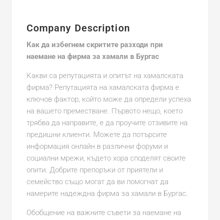
Company Description
Как да избегнем скритите разходи при
наемане на фирма за хамали в Бургас
Какви са репутацията и опитът на хамалската
фирма? Репутацията на хамалската фирма е
ключов фактор, който може да определи успеха
на вашето преместване. Първото нещо, което
трябва да направите, е да проучите отзивите на
предишни клиенти. Можете да потърсите
информация онлайн в различни форуми и
социални мрежи, където хора споделят своите
опити. Добрите препоръки от приятели и
семейство също могат да ви помогнат да
намерите надеждна фирма за хамали в Бургас.
Обобщение на важните съвети за наемане на