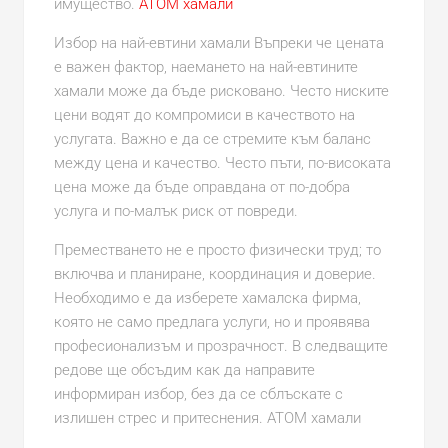
имущество.
АТОМ хамали
Избор на най-евтини хамали Въпреки че цената
е важен фактор, наемането на най-евтините
хамали може да бъде рисковано. Често ниските
цени водят до компромиси в качеството на
услугата. Важно е да се стремите към баланс
между цена и качество. Често пъти, по-високата
цена може да бъде оправдана от по-добра
услуга и по-малък риск от повреди.
Преместването не е просто физически труд; то
включва и планиране, координация и доверие.
Необходимо е да изберете хамалска фирма,
която не само предлага услуги, но и проявява
професионализъм и прозрачност. В следващите
редове ще обсъдим как да направите
информиран избор, без да се сблъскате с
излишен стрес и притеснения. АТОМ хамали