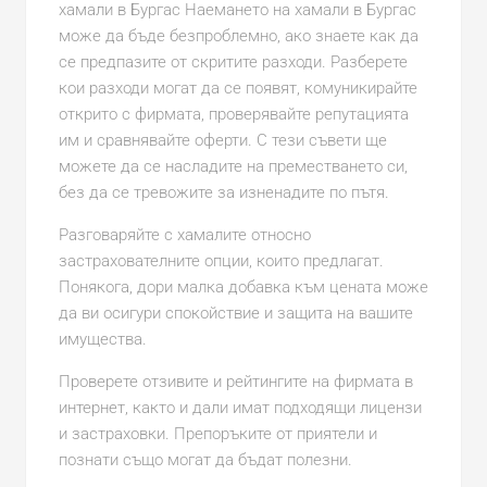
хамали в Бургас Наемането на хамали в Бургас
може да бъде безпроблемно, ако знаете как да
се предпазите от скритите разходи. Разберете
кои разходи могат да се появят, комуникирайте
открито с фирмата, проверявайте репутацията
им и сравнявайте оферти. С тези съвети ще
можете да се насладите на преместването си,
без да се тревожите за изненадите по пътя.
Разговаряйте с хамалите относно
застрахователните опции, които предлагат.
Понякога, дори малка добавка към цената може
да ви осигури спокойствие и защита на вашите
имущества.
Проверете отзивите и рейтингите на фирмата в
интернет, както и дали имат подходящи лицензи
и застраховки. Препоръките от приятели и
познати също могат да бъдат полезни.