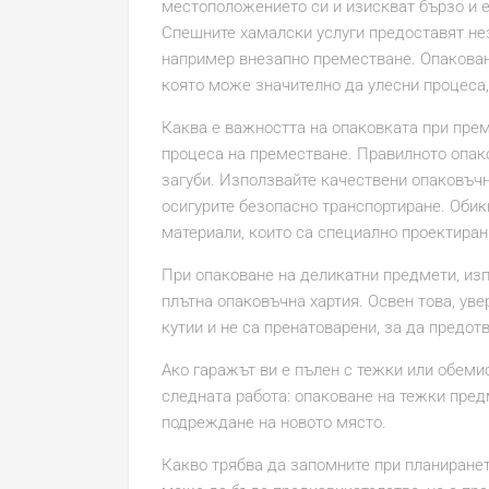
местоположението си и изискват бързо и 
Спешните хамалски услуги предоставят не
например внезапно преместване. Опаковане
която може значително да улесни процеса,
Каква е важността на опаковката при пре
процеса на преместване. Правилното опак
загуби. Използвайте качествени опаковъчн
осигурите безопасно транспортиране. Оби
материали, които са специално проектиран
При опаковане на деликатни предмети, изп
плътна опаковъчна хартия. Освен това, уве
кутии и не са пренатоварени, за да предот
Ако гаражът ви е пълен с тежки или обеми
следната работа: опаковане на тежки пред
подреждане на новото място.
Какво трябва да запомните при планиране