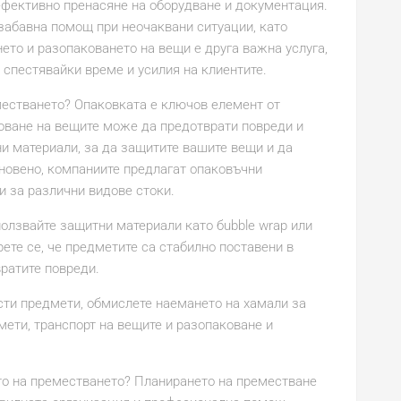
ефективно пренасяне на оборудване и документация.
забавна помощ при неочаквани ситуации, като
то и разопаковането на вещи е друга важна услуга,
 спестявайки време и усилия на клиентите.
местването? Опаковката е ключов елемент от
оване на вещите може да предотврати повреди и
и материали, за да защитите вашите вещи и да
кновено, компаниите предлагат опаковъчни
и за различни видове стоки.
олзвайте защитни материали като бubble wrap или
рете се, че предметите са стабилно поставени в
вратите повреди.
сти предмети, обмислете наемането на хамали за
мети, транспорт на вещите и разопаковане и
то на преместването? Планирането на преместване