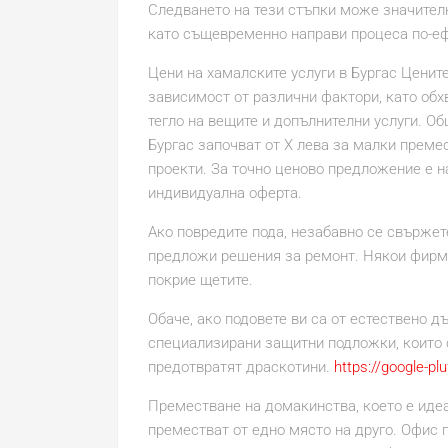
Следването на тези стъпки може значителн
като същевременно направи процеса по-е
Цени на хамалските услуги в Бургас Цените
зависимост от различни фактори, като обхв
тегло на вещите и допълнителни услуги. Об
Бургас започват от X лева за малки премес
проекти. За точно ценово предложение е н
индивидуална оферта.
Ако повредите пода, незабавно се свържет
предложи решения за ремонт. Някои фирми
покрие щетите.
Обаче, ако подовете ви са от естествено 
специализирани защитни подложки, които 
предотвратят драскотини.
https://google-pl
Преместване на домакинства, което е идеа
преместват от едно място на друго. Офис 