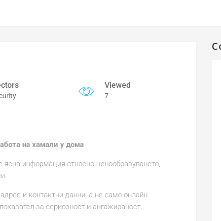
C
ctors
Viewed
curity
7
абота на хамали у дома
те ясна информация относно ценообразуването,
и.
дрес и контактни данни, а не само онлайн
 показател за сериозност и ангажираност.