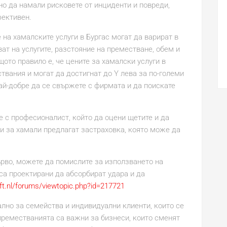
о да намали рисковете от инциденти и повреди,
фективен.
 на хамалските услуги в Бургас могат да варират в
ат на услугите, разстояние на преместване, обем и
щото правило е, че цените за хамалски услуги в
твания и могат да достигнат до Y лева за по-големи
ай-добре да се свържете с фирмата и да поискате
е с професионалист, който да оцени щетите и да
 за хамали предлагат застраховка, която може да
дърво, можете да помислите за използването на
са проектирани да абсорбират удара и да
uft.nl/forums/viewtopic.php?id=217721
лно за семейства и индивидуални клиенти, които се
преместванията са важни за бизнеси, които сменят