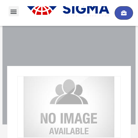
Skip
Menu
to
content