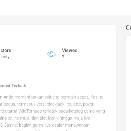
C
ctors
Viewed
curity
7
omosi Terbaik
kan Anda memanfaatkan peluang bermain cepat. Kasino
t bagus, termasuk versi blackjack, roulette, poker,
nti utama WildTornado terletak pada katalog game yang
o online mulai dari slot ikonik hingga meja live
8 Casino, bagian game live dealer menawarkan