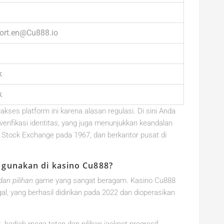
ort.en@Cu888.io
k
k
ses platform ini karena alasan regulasi. Di sini Anda
erifikasi identitas, yang juga menunjukkan keandalan
n Stock Exchange pada 1967, dan berkantor pusat di
 gunakan di kasino Cu888?
dan pilihan
game yang sangat beragam. Kasino Cu888
l, yang berhasil didirikan pada 2022 dan dioperasikan