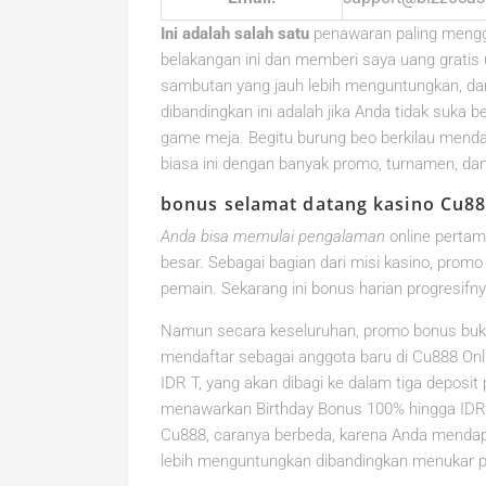
Ini adalah salah satu
penawaran paling menggi
belakangan ini dan memberi saya uang gratis 
sambutan yang jauh lebih menguntungkan, dan
dibandingkan ini adalah jika Anda tidak suka
game meja. Begitu burung beo berkilau menda
biasa ini dengan banyak promo, turnamen, dan
bonus selamat datang kasino Cu8
Anda bisa memulai pengalaman
online perta
besar. Sebagai bagian dari misi kasino, pro
pemain. Sekarang ini bonus harian progresif
Namun secara keseluruhan, promo bonus buka
mendaftar sebagai anggota baru di Cu888 On
IDR T, yang akan dibagi ke dalam tiga depos
menawarkan Birthday Bonus 100% hingga IDR 2
Cu888, caranya berbeda, karena Anda mendapat
lebih menguntungkan dibandingkan menukar poin 