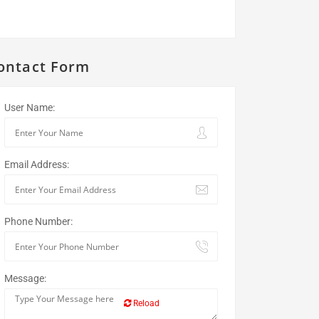
ontact Form
User Name:
Email Address:
Phone Number:
Message:
Reload