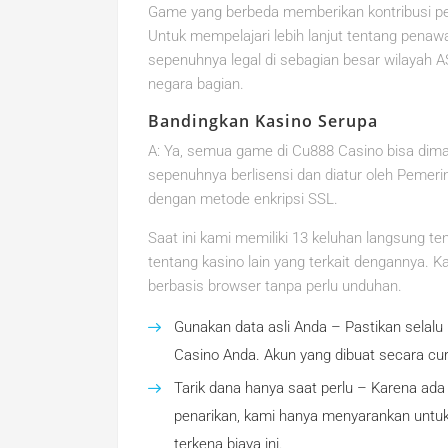
Game yang berbeda memberikan kontribusi pe
Untuk mempelajari lebih lanjut tentang penawa
sepenuhnya legal di sebagian besar wilayah A
negara bagian.
Bandingkan Kasino Serupa
A: Ya, semua game di Cu888 Casino bisa dimain
sepenuhnya berlisensi dan diatur oleh Pemeri
dengan metode enkripsi SSL.
Saat ini kami memiliki 13 keluhan langsung ten
tentang kasino lain yang terkait dengannya. 
berbasis browser tanpa perlu unduhan.
Gunakan data asli Anda – Pastikan selal
Casino Anda. Akun yang dibuat secara cur
Tarik dana hanya saat perlu – Karena ada
penarikan, kami hanya menyarankan untuk 
terkena biaya ini.