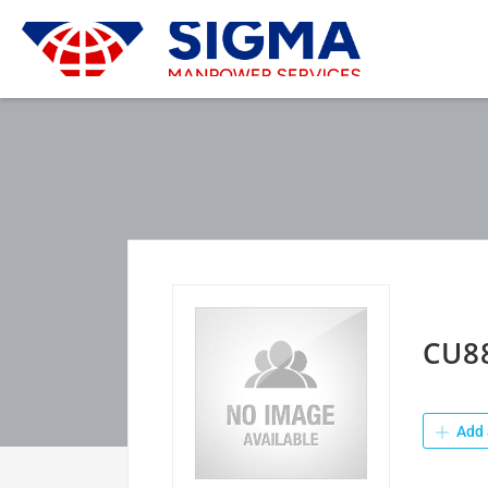
Skip
to
content
CU8
Add 