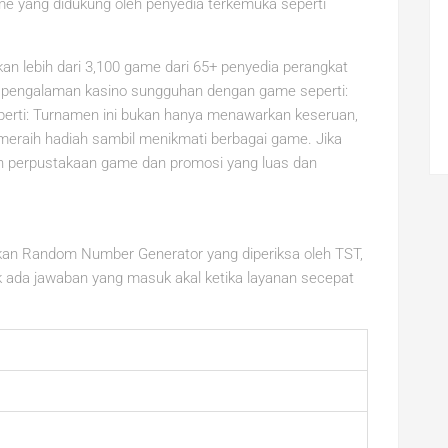
e yang didukung oleh penyedia terkemuka seperti
 lebih dari 3,100 game dari 65+ penyedia perangkat
 pengalaman kasino sungguhan dengan game seperti:
erti: Turnamen ini bukan hanya menawarkan keseruan,
meraih hadiah sambil menikmati berbagai game. Jika
n perpustakaan game dan promosi yang luas dan
akan Random Number Generator yang diperiksa oleh TST,
 ada jawaban yang masuk akal ketika layanan secepat