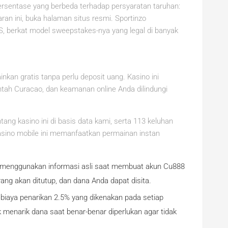
rsentase yang berbeda terhadap persyaratan taruhan:
ran ini, buka halaman situs resmi. Sportinzo
S, berkat model sweepstakes-nya yang legal di banyak
kan gratis tanpa perlu deposit uang. Kasino ini
ntah Curacao, dan keamanan online Anda dilindungi
tang kasino ini di basis data kami, serta 113 keluhan
Kasino mobile ini memanfaatkan permainan instan
u menggunakan informasi asli saat membuat akun Cu888
ang akan ditutup, dan dana Anda dapat disita.
 biaya penarikan 2.5% yang dikenakan pada setiap
menarik dana saat benar-benar diperlukan agar tidak