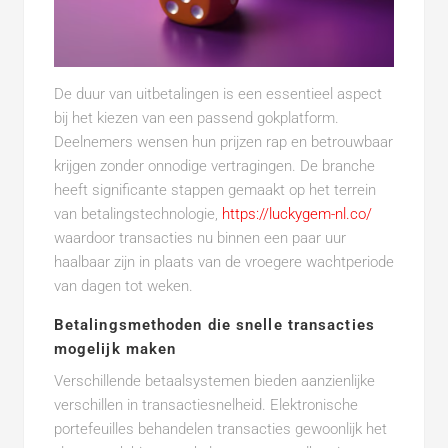
De duur van uitbetalingen is een essentieel aspect
bij het kiezen van een passend gokplatform.
Deelnemers wensen hun prijzen rap en betrouwbaar
krijgen zonder onnodige vertragingen. De branche
heeft significante stappen gemaakt op het terrein
van betalingstechnologie,
https://luckygem-nl.co/
waardoor transacties nu binnen een paar uur
haalbaar zijn in plaats van de vroegere wachtperiode
van dagen tot weken.
Betalingsmethoden die snelle transacties
mogelijk maken
Verschillende betaalsystemen bieden aanzienlijke
verschillen in transactiesnelheid. Elektronische
portefeuilles behandelen transacties gewoonlijk het