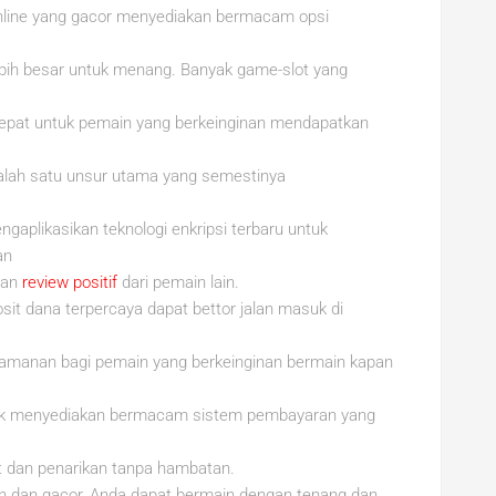
online yang gacor menyediakan bermacam opsi
bih besar untuk menang. Banyak game-slot yang
 tepat untuk pemain yang berkeinginan mendapatkan
lah satu unsur utama yang semestinya
aplikasikan teknologi enkripsi terbaru untuk
an
 dan
review positif
dari pemain lain.
osit dana terpercaya dapat bettor jalan masuk di
amanan bagi pemain yang berkeinginan bermain kapan
aik menyediakan bermacam sistem pembayaran yang
 dan penarikan tanpa hambatan.
n dan gacor, Anda dapat bermain dengan tenang dan