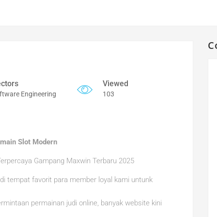
C
ctors
Viewed
ftware Engineering
103
emain Slot Modern
an Terpercaya Gampang Maxwin Terbaru 2025
adi tempat favorit para member loyal kami untunk
intaan permainan judi online, banyak website kini