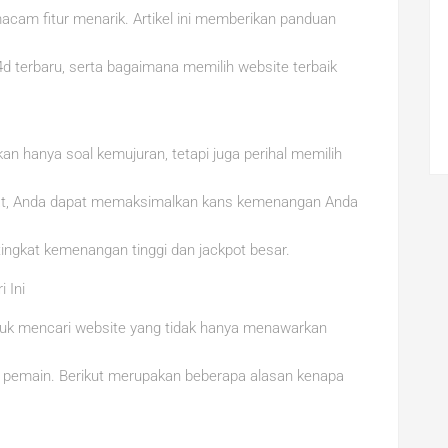
acam fitur menarik. Artikel ini memberikan panduan
d terbaru, serta bagaimana memilih website terbaik
kan hanya soal kemujuran, tetapi juga perihal memilih
at, Anda dapat memaksimalkan kans kemenangan Anda
ngkat kemenangan tinggi dan jackpot besar.
 Ini
untuk mencari website yang tidak hanya menawarkan
pemain. Berikut merupakan beberapa alasan kenapa