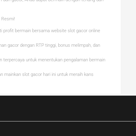
s Resmi!
profit bermain bersama website slot gacor online
inan gacor dengan RTP tinggi, bonus melimpah, dan
an terpercaya untuk menentukan pengalaman bermain
n mainkan slot gacor hari ini untuk meraih kans