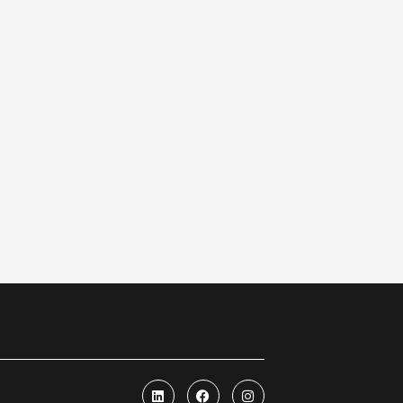
L
F
I
i
a
n