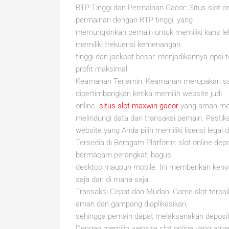
RTP Tinggi dan Permainan Gacor: Situs slot 
permainan dengan RTP tinggi, yang
memungkinkan pemain untuk memiliki kans le
memiliki frekuensi kemenangan
tinggi dan jackpot besar, menjadikannya opsi
profit maksimal.
Keamanan Terjamin: Keamanan merupakan sa
dipertimbangkan ketika memilih website judi
online.
situs slot maxwin gacor
yang aman meng
melindungi data dan transaksi pemain. Pastik
website yang Anda pilih memiliki lisensi legal
Tersedia di Beragam Platform: slot online dep
bermacam perangkat, bagus
desktop maupun mobile. Ini memberikan keny
saja dan di mana saja.
Transaksi Cepat dan Mudah: Game slot terb
aman dan gampang diaplikasikan,
sehingga pemain dapat melaksanakan deposit
Dengan memilih website slot online yang ama