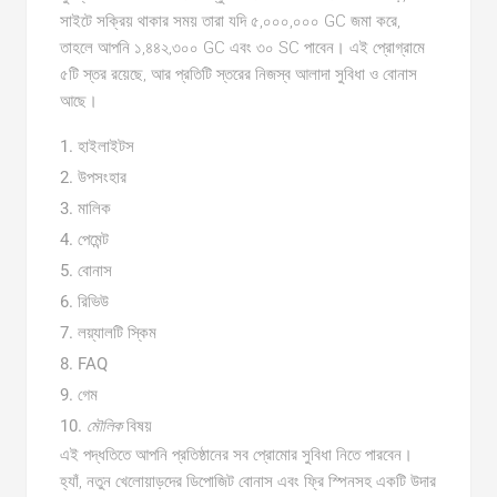
সাইটে সক্রিয় থাকার সময় তারা যদি ৫,০০০,০০০ GC জমা করে,
তাহলে আপনি ১,৪৪২,৩০০ GC এবং ৩০ SC পাবেন। এই প্রোগ্রামে
৫টি স্তর রয়েছে, আর প্রতিটি স্তরের নিজস্ব আলাদা সুবিধা ও বোনাস
আছে।
হাইলাইটস
উপসংহার
মালিক
পেমেন্ট
বোনাস
রিভিউ
লয়্যালটি স্কিম
FAQ
গেম
মৌলিক
বিষয়
এই পদ্ধতিতে আপনি প্রতিষ্ঠানের সব প্রোমোর সুবিধা নিতে পারবেন।
হ্যাঁ, নতুন খেলোয়াড়দের ডিপোজিট বোনাস এবং ফ্রি স্পিনসহ একটি উদার