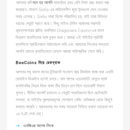
আপনার যদি
মনে হয় আপনি
সামর্থ্যের চেয়ে বেশি টাকা খরচ করতে শুরু
করেছেন, তাহলে Six6s-এর দায়িত্বশীল জুয়া টুলগুলো দেখে নেওয়ার
সময় এসেছে। Six6s সারা বিশ্বে পরিচালিত হয়, তাই তারা বিভিন্ন
ধরনের পেমেন্ট গ্রহণ করে। কিছু লাইভ টেবিল আমাদের সরাসরি
ভূমধ্যসাগরের মাল্টায় অবস্থিত Dragonara Casino-এর মতো
বিখ্যাত ক্যাসিনোর সঙ্গে যুক্ত করে। আমরা এই সাইটের প্রতিটি
ক্যাসিনো স্বাধীনভাবে পর্যালোচনা করি এবং আমাদের লিংকের মাধ্যমে
আপনি কোনো ক্যাসিনোতে খেললে আমরা পারিশ্রমিক পেতে পারি।
BeeCoins দিয়ে রেকব্যাক
আপনার শুধু ভালো মানের ইন্টারনেট সংযোগ আর ঠিকঠাক কাজ করা একটি
মোবাইল ডিভাইস হলেই চলবে। বাম পাশের ওয়েবসাইট মেনুতে স্লট
ক্যাটাগরির নিচের দিকে থাকা তীর চিহ্নে চাপ দিলে সতেরোটি বিভাগ
খুলবে। সীমিত সাপোর্ট চ্যানেল ও পেমেন্ট পদ্ধতিগুলো ছিল ছোটখাটো
সমস্যা, যা সাইটের পুরস্কারমূলক সোশ্যাল গেমিং অভিজ্ঞতা থেকে কিছুই
কমাতে পারেনি। গ্রাহকদের সব সময় সহায়তা নিশ্চিত করতে সহায়তা দল
২৪ ঘণ্টা সেবা দেয়।
এনজিওর অনেক লিংক