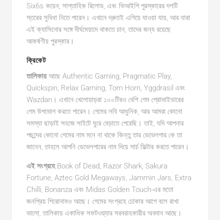
Six6s কয়েন, সাপ্তাহিক রিলোড, এবং ভিআইপি পুরস্কারের দশটি
স্তরের সুবিধা নিতে পারেন। এখানে দ্রুতই এগিয়ে যাওয়া যায়, আর যারা
এই ক্যাসিনোর সঙ্গে দীর্ঘমেয়াদে থাকতে চান, তাদের জন্য রয়েছে
আকর্ষণীয় পুরস্কার।
ক্রিকেট
তালিকায়
আছে Authentic Gaming, Pragmatic Play,
Quickspin, Relax Gaming, Tom Horn, Yggdrasil এবং
Wazdan। এখানে খেলোয়াড়রা ১০০টিরও বেশি গেম প্রোভাইডারের
গেম উপভোগ করতে পারেন। গেমের লবি আধুনিক, আর আমরা কোনো
সমস্যা ছাড়াই সহজে সাইটে ঘুরে বেড়াতে পেরেছি। তাই, যদি আপনার
পছন্দের কোনো গেমের নাম মনে না থাকে কিন্তু তার ডেভেলপার কে তা
জানেন, তাহলে আপনি ডেভেলপারের নাম দিয়ে সার্চ ফিল্টার করতে পারেন।
এই সংগ্রহে
Book of Dead, Razor Shark, Sakura
Fortune, Aztec Gold Megaways, Jammin Jars, Extra
Chilli, Bonanza এবং Midas Golden Touch-এর মতো
জনপ্রিয় শিরোনামও আছে। গেমের সংগ্রহে ঢোকার আগে বলে রাখা
ভালো, তালিকায় একাধিক সফটওয়্যার সরবরাহকারীর অবদান আছে।