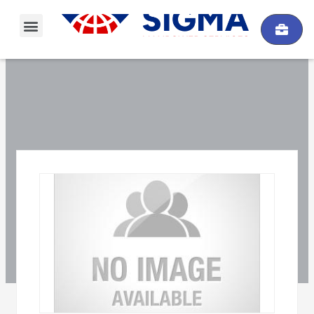
Skip
Menu
to
content