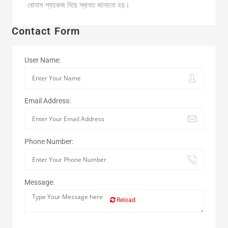
বোনাস প্যাকেজ দিয়ে স্বাগত জানানো হয়।
Contact Form
User Name:
Email Address:
Phone Number:
Message:
Reload