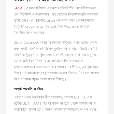
Six6s ক্যাসিনোর আইটি খেলোয়াড় অভিযোগ
Six6s
Casino ডিজিটাল লেনদেনের পরিবর্তনশীল ধারা স্বীকার করে
এবং ডিপোজিট ও উইথড্রয়াল—দুই ক্ষেত্রেই ক্রিপ্টোকারেন্সি ব্যবহারের
সুবিধা দেয়। এর পাশাপাশি, Six6s-এর সফটওয়্যার প্রোভাইডারদের
মধ্যে Microgaming, NetEnt, আর Playtech-এর মতো
ইন্ডাস্ট্রির বড় নামও আছে।
Six6s Casino-তে আমার অভিজ্ঞতার ভিত্তিতে, আমি এটিকে খেলার
জন্য একটি আদর্শ জায়গা হিসেবে সুপারিশ করতে পারি। Six6s সাইটে
আপনি যা খুঁজছেন, তা খুঁজে পেতে একদমই সময় লাগে না, আর চালু করা
অনেক অতিরিক্ত বিশেষ ফিচার আপনার গেমিং অভিজ্ঞতাকে
উল্লেখযোগ্যভাবে আরও ভালো করে তোলে। সব মিলিয়ে, এর প্রাণবন্ত
ডিজাইন ও ব্যবহারবান্ধব ইন্টারফেসের কারণে Six6s Casino আমাকে
উষ্ণ ও আমন্ত্রণমূলক প্রথম ধারণা দিয়েছে।
পেমেন্ট পদ্ধতি ও সীমা
এখানেও একই উত্তোলন সীমা প্রযোজ্য, ন্যূনতম BDT 50 এবং
সর্বোচ্চ BDT 1000। তবে তা সম্ভব না হলে, পেমেন্ট আপনার ব্যাংক
অ্যাকাউন্টে পাঠানো হবে। আপনি প্রতিটি ক্যাটাগরিতেই অপশন পাবেন: