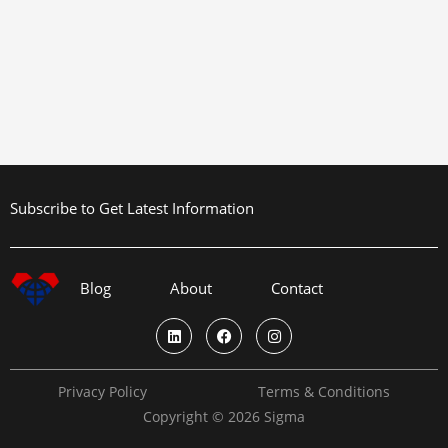
Subscribe to Get Latest Information
Blog
About
Contact
L
F
I
i
a
n
n
c
s
k
e
t
e
b
a
Privacy Policy
Terms & Conditions
d
o
g
i
o
r
Copyright © 2026 Sigma
n
k
a
m