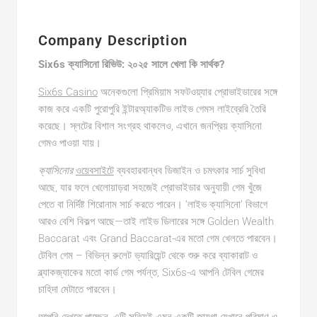
Company Description
Six6s ক্যাসিনো রিভিউ: ২০২৫ সালে খেলা কি সার্থক?
Six6s Casino
অনেকগুলো প্রিমিয়াম সফটওয়্যার প্রোভাইডারের সঙ্গে
কাজ করে একটি পুরোপুরি ইন্টারঅ্যাকটিভ লাইভ গেমস লাইব্রেরি তৈরি
করেছে। স্লটের বিশাল সংগ্রহ থাকলেও, এখানে জনপ্রিয় ক্যাসিনো
গেমও পাওয়া যায়।
ক্যাসিনোর
ওয়েবসাইটে
ব্যবহারবান্ধব ডিজাইন ও চমৎকার সার্চ সুবিধা
আছে, যার ফলে খেলোয়াড়রা সহজেই প্রোভাইডার অনুযায়ী গেম খুঁজে
পেতে বা নির্দিষ্ট শিরোনাম সার্চ করতে পারেন। ‘লাইভ ক্যাসিনো’ বিভাগে
আরও বেশি বিকল্প আছে—তাই লাইভ ডিলারের সঙ্গে Golden Wealth
Baccarat এবং Grand Baccarat-এর মতো গেম খেলতে পারবেন।
টেবিল গেম – বিভিন্ন রুলেট ভ্যারিয়েন্ট থেকে শুরু করে ব্যাকারাট ও
ব্ল্যাকজ্যাকের মতো কার্ড গেম পর্যন্ত, Six6s-এ আপনি টেবিল গেমের
চাহিদা মেটাতে পারবেন।