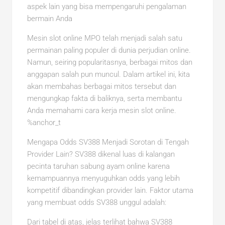
aspek lain yang bisa mempengaruhi pengalaman
bermain Anda
Mesin slot online MPO telah menjadi salah satu
permainan paling populer di dunia perjudian online.
Namun, seiring popularitasnya, berbagai mitos dan
anggapan salah pun muncul. Dalam artikel ini, kita
akan membahas berbagai mitos tersebut dan
mengungkap fakta di baliknya, serta membantu
Anda memahami cara kerja mesin slot online.
%anchor_t
Mengapa Odds SV388 Menjadi Sorotan di Tengah
Provider Lain? SV388 dikenal luas di kalangan
pecinta taruhan sabung ayam online karena
kemampuannya menyuguhkan odds yang lebih
kompetitif dibandingkan provider lain. Faktor utama
yang membuat odds SV388 unggul adalah:
Dari tabel di atas, jelas terlihat bahwa SV388