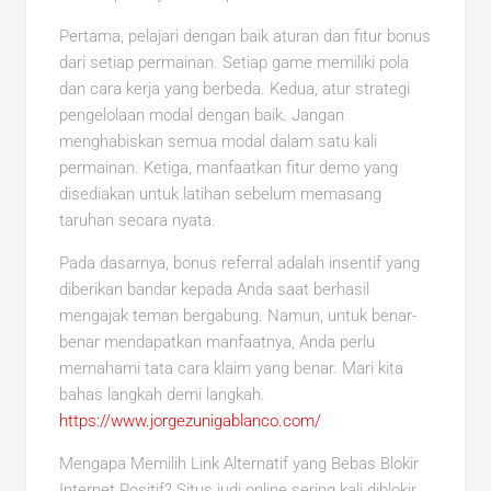
Pertama, pelajari dengan baik aturan dan fitur bonus
dari setiap permainan. Setiap game memiliki pola
dan cara kerja yang berbeda. Kedua, atur strategi
pengelolaan modal dengan baik. Jangan
menghabiskan semua modal dalam satu kali
permainan. Ketiga, manfaatkan fitur demo yang
disediakan untuk latihan sebelum memasang
taruhan secara nyata.
Pada dasarnya, bonus referral adalah insentif yang
diberikan bandar kepada Anda saat berhasil
mengajak teman bergabung. Namun, untuk benar-
benar mendapatkan manfaatnya, Anda perlu
memahami tata cara klaim yang benar. Mari kita
bahas langkah demi langkah.
https://www.jorgezunigablanco.com/
Mengapa Memilih Link Alternatif yang Bebas Blokir
Internet Positif? Situs judi online sering kali diblokir