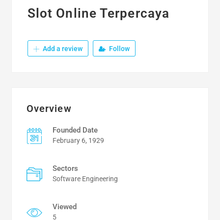
Slot Online Terpercaya
Add a review
Follow
Overview
Founded Date
February 6, 1929
Sectors
Software Engineering
Viewed
5