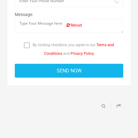
Message:
Reload
By clicking checkbox, you agree to our
Terms and
Conditions
and
Privacy Policy