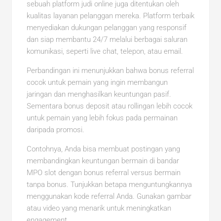
sebuah platform judi online juga ditentukan oleh
kualitas layanan pelanggan mereka. Platform terbaik
menyediakan dukungan pelanggan yang responsif
dan siap membantu 24/7 melalui berbagai saluran
komunikasi, seperti live chat, telepon, atau email.
Perbandingan ini menunjukkan bahwa bonus referral
cocok untuk pemain yang ingin membangun
jaringan dan menghasilkan keuntungan pasif.
Sementara bonus deposit atau rollingan lebih cocok
untuk pemain yang lebih fokus pada permainan
daripada promosi.
Contohnya, Anda bisa membuat postingan yang
membandingkan keuntungan bermain di bandar
MPO slot dengan bonus referral versus bermain
tanpa bonus. Tunjukkan betapa menguntungkannya
menggunakan kode referral Anda. Gunakan gambar
atau video yang menarik untuk meningkatkan
engagement.