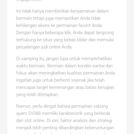
Ini tidak hanya memberikan kenyamanan dalam
bermain tetapi juga memastikan Anda tidak
kehilangan akses ke permainan favorit Anda.
Dengan hanya beberapa klik, Anda dapat langsung
terhubung ke situs yang bebas blokir dan memulai
petualangan judi online Anda.
Di samping itu, jangan lupa untuk memperhatikan
waktu bermain. Bermain dalam kondisi santai dan
fokus akan meningkatkan kualitas permainan Anda.
Ingatlah juga untuk berhenti sejenak jika telah
mencapai target kemenangan atau batas kerugian
yang telah ditetapkan.
Namun, perlu diingat bahwa permainan sabung
ayam SV388 memiliki karakteristik yang berbeda
dari slot online. Di sini, faktor analisis dan strategi
menjadi lebih penting dibandingkan keberuntungan