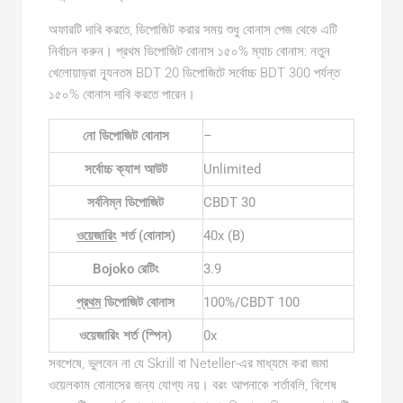
অফারটি দাবি করতে, ডিপোজিট করার সময় শুধু বোনাস পেজ থেকে এটি
নির্বাচন করুন। প্রথম ডিপোজিট বোনাস ১৫০% ম্যাচ বোনাস: নতুন
খেলোয়াড়রা ন্যূনতম BDT 20 ডিপোজিটে সর্বোচ্চ BDT 300 পর্যন্ত
১৫০% বোনাস দাবি করতে পারেন।
নো ডিপোজিট
বোনাস
–
সর্বোচ্চ ক্যাশ আউট
Unlimited
সর্বনিম্ন ডিপোজিট
CBDT 30
ওয়েজারিং
শর্ত (বোনাস)
40x (B)
Bojoko রেটিং
3.9
প্রথম
ডিপোজিট বোনাস
100%/CBDT 100
ওয়েজারিং শর্ত (স্পিন)
0x
সবশেষে, ভুলবেন না যে Skrill বা Neteller-এর মাধ্যমে করা জমা
ওয়েলকাম বোনাসের জন্য যোগ্য নয়। বরং আপনাকে শর্তাবলি, বিশেষ