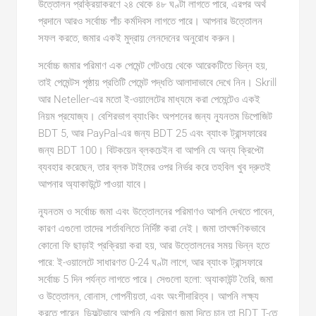
উত্তোলন প্রক্রিয়াকরণে ২৪ থেকে ৪৮ ঘণ্টা লাগতে পারে, এরপর অর্থ
প্রদানে আরও সর্বোচ্চ পাঁচ কর্মদিবস লাগতে পারে। আপনার উত্তোলন
সফল করতে, জমার একই মুদ্রায় লেনদেনের অনুরোধ করুন।
সর্বোচ্চ জমার পরিমাণ এক পেমেন্ট গেটওয়ে থেকে আরেকটিতে ভিন্ন হয়,
তাই পেমেন্টস পৃষ্ঠায় প্রতিটি পেমেন্ট পদ্ধতি আলাদাভাবে দেখে নিন। Skrill
আর Neteller-এর মতো ই-ওয়ালেটের মাধ্যমে করা পেমেন্টেও একই
নিয়ম প্রযোজ্য। বেশিরভাগ ব্যাংকিং অপশনের জন্য ন্যূনতম ডিপোজিট
BDT 5, আর PayPal-এর জন্য BDT 25 এবং ব্যাংক ট্রান্সফারের
জন্য BDT 100। বিটকয়েন ব্লকচেইন বা আপনি যে অন্য ক্রিপ্টো
ব্যবহার করেছেন, তার ব্লক টাইমের ওপর নির্ভর করে তহবিল খুব দ্রুতই
আপনার অ্যাকাউন্টে পাওয়া যাবে।
ন্যূনতম ও সর্বোচ্চ জমা এবং উত্তোলনের পরিমাণও আপনি দেখতে পাবেন,
কারণ এগুলো তাদের শর্তাবলিতে নির্দিষ্ট করা নেই। জমা তাৎক্ষণিকভাবে
কোনো ফি ছাড়াই প্রক্রিয়া করা হয়, আর উত্তোলনের সময় ভিন্ন হতে
পারে: ই-ওয়ালেটে সাধারণত 0-24 ঘণ্টা লাগে, আর ব্যাংক ট্রান্সফারে
সর্বোচ্চ 5 দিন পর্যন্ত লাগতে পারে। সেগুলো হলো: অ্যাকাউন্ট তৈরি, জমা
ও উত্তোলন, বোনাস, গোপনীয়তা, এবং অংশীদারিত্ব। আপনি লক্ষ্য
করতে পারেন, ডিফল্টভাবে আপনি যে পরিমাণ জমা দিতে চান তা BDT T-তে