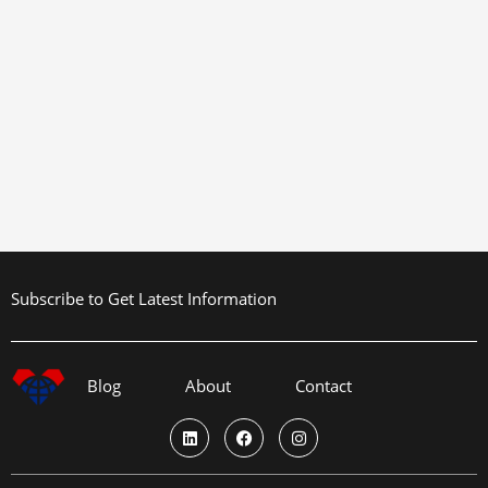
Subscribe to Get Latest Information
Blog
About
Contact
L
F
I
i
a
n
n
c
s
k
e
t