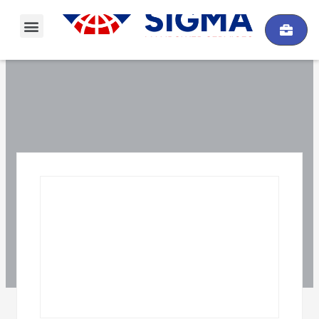
Skip
Menu
to
content