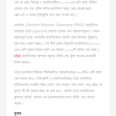
গেম সে বেছে নিয়েছে। ক্যাসিনোটিতে ২,০০০-এর বেশি স্লট, ভিডিও
পোকার গেম এবং পূর্ণাঙ্গ লাইভ ক্যাসিনো আছে, আর পোকার রুমে
হোল্ড’এম ও ওমাহা টুর্নামেন্টের নানা ধরন পাওয়া যায়।
এছাড়াও, Random Number Generator (RNG) প্রযুক্তির
সাহায্যে Vb8 casino-র গেমপ্লে ন্যায্য এবং প্রতারণামুক্ত। আরও
গুরুত্বপূর্ণ হলো, অনলাইন ক্যাসিনোতে আপনি যেসব উপাদান খুঁজছেন,
তার সবই এখানে আছে। এই শীর্ষ রেটেড ক্রিপ্টো ক্যাসিনোতে ৩,০০০-
এরও বেশি আসল টাকার স্লট এবং বিশাল ১,০০০টি টেবিল গেম আছে।
Vb8
ক্যাসিনোতে আপনার পছন্দের টেবিল গেম খুঁজে পাওয়ার কয়েকটি
উপায় রয়েছে।
Vb8 ক্যাসিনো বিভিন্ন শীর্ষস্থানীয় প্রোভাইডারের ৩০০টিরও বেশি স্লট
গেম অফার করে। নিউ জার্সি ও পেনসিলভানিয়ার Vb8 ক্যাসিনো
সাইটগুলোর লেআউট প্রায় একই, তবে সেখানে ‘অল গেমস’ মেনু আছে, যা
খুললে কী কী অফার আছে তা দেখা যায়। আপনি Vb8 ক্যাসিনোতে
ক্র্যাপস, রুলেট, বাকারা এবং ব্ল্যাকজ্যাকের মতো টেবিল গেম খেলতে
পারেন।
সুনাম