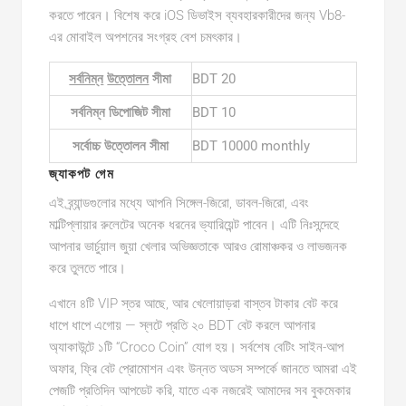
করতে পারেন। বিশেষ করে iOS ডিভাইস ব্যবহারকারীদের জন্য Vb8-
এর মোবাইল অপশনের সংগ্রহ বেশ চমৎকার।
সর্বনিম্ন
উত্তোলন
সীমা
BDT 20
সর্বনিম্ন ডিপোজিট সীমা
BDT 10
সর্বোচ্চ উত্তোলন সীমা
BDT 10000 monthly
জ্যাকপট গেম
এই ব্র্যান্ডগুলোর মধ্যে আপনি সিঙ্গেল-জিরো, ডাবল-জিরো, এবং
মাল্টিপ্লায়ার রুলেটের অনেক ধরনের ভ্যারিয়েন্ট পাবেন। এটি নিঃসন্দেহে
আপনার ভার্চুয়াল জুয়া খেলার অভিজ্ঞতাকে আরও রোমাঞ্চকর ও লাভজনক
করে তুলতে পারে।
এখানে ৪টি VIP স্তর আছে, আর খেলোয়াড়রা বাস্তব টাকার বেট করে
ধাপে ধাপে এগোয় — স্লটে প্রতি ২০ BDT বেট করলে আপনার
অ্যাকাউন্টে ১টি “Croco Coin” যোগ হয়। সর্বশেষ বেটিং সাইন-আপ
অফার, ফ্রি বেট প্রোমোশন এবং উন্নত অডস সম্পর্কে জানতে আমরা এই
পেজটি প্রতিদিন আপডেট করি, যাতে এক নজরেই আমাদের সব বুকমেকার